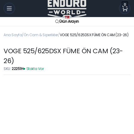
0
Ürün Arayın
Ana Sayfa
Ön Cam & Siperlikler
VOGE 525/625DSX FÜME ÖN CAM (23-26)
VOGE 525/625DSX FÜME ÖN CAM (23-
26)
SKU:
22251H
Stokta Var