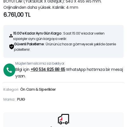
BOYUTLAR (YÜKSEKLİK X GENİŞLİK): 540 X 455 145 mm.
Orijinalinden daha yüksek. Kalınlık: 4 mm
6.761,00
TL
15:00’e Kadar Aynı Gün Kargo
: Saat 15:00’e kadar verilen
siparişler aynı gün kargoya verilir.
Güvenli Paketleme
: Ürününüz hasar görmeyecek şekilde özenle
paketlenir.
Müşteri temsilcimiz sizi bekliyor.
Bilgi için
+90 534 825 88 65
WhatsApp hattımıza bir mesaj
yazın.
Kategori
Ön Cam & Siperlikler
Marka:
PUIG