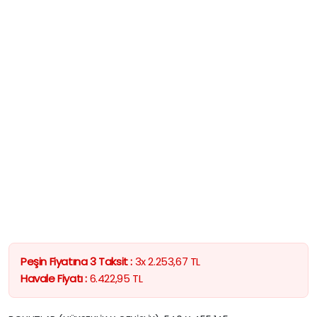
Peşin Fiyatına 3 Taksit :
3x
2.253,67
TL
Havale Fiyatı :
6.422,95
TL