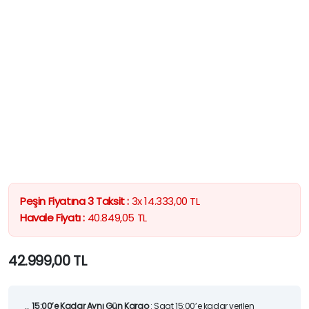
Peşin Fiyatına 3 Taksit :
3x
14.333,00
TL
Havale Fiyatı :
40.849,05
TL
42.999,00
TL
15:00’e Kadar Aynı Gün Kargo
: Saat 15:00’e kadar verilen