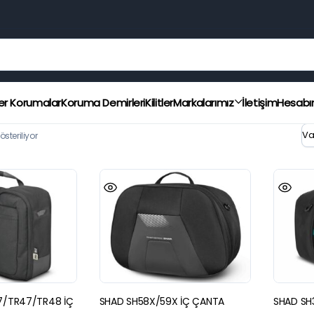
er Korumalar
Koruma Demirleri
Kilitler
Markalarımız
İletişim
Hesab
teriliyor
7/TR47/TR48 İÇ
SHAD SH58X/59X İÇ ÇANTA
SHAD SH