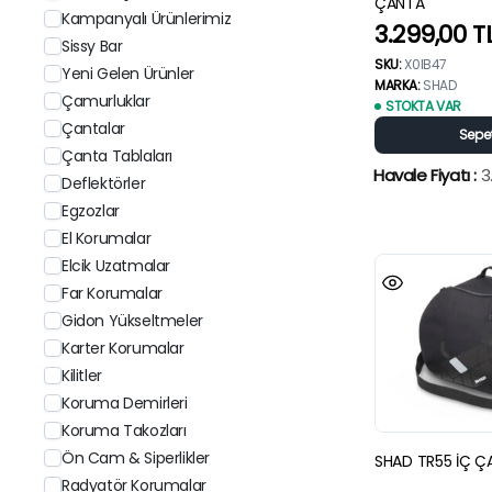
ÇANTA
Kampanyalı Ürünlerimiz
3.299,00
T
Sissy Bar
SKU:
X0IB47
Yeni Gelen Ürünler
MARKA:
SHAD
Çamurluklar
STOKTA VAR
Çantalar
Sepet
Çanta Tablaları
Havale Fiyatı :
3
Deflektörler
Egzozlar
El Korumalar
Elcik Uzatmalar
Far Korumalar
Gidon Yükseltmeler
Karter Korumalar
Kilitler
Koruma Demirleri
Koruma Takozları
Ön Cam & Siperlikler
SHAD TR55 İÇ Ç
Radyatör Korumalar