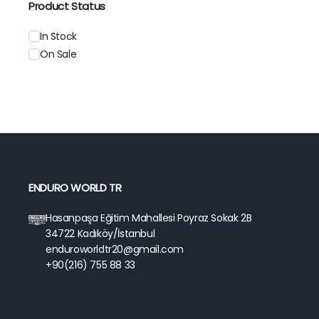
Product Status
In Stock
On Sale
ENDURO WORLD TR
Hasanpaşa Eğitim Mahallesi Poyraz Sokak 2B
34722 Kadıköy/İstanbul
enduroworldtr20@gmail.com
+90(216) 755 88 33