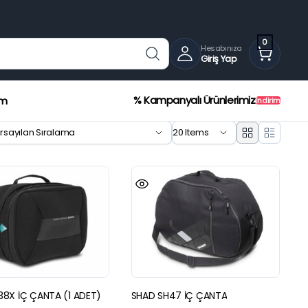
0
Hesabınıza
Giriş Yap
% Kampanyalı Ürünlerimiz
ım
İndirim
24%
ROYAL ENFIELD HIMALAYAN 450
BMW R
38X İÇ ÇANTA (1 ADET)
SHAD SH47 İÇ ÇANTA
AYARLANABİLİR FÜME ÖN CAM (24-
ÖN CA