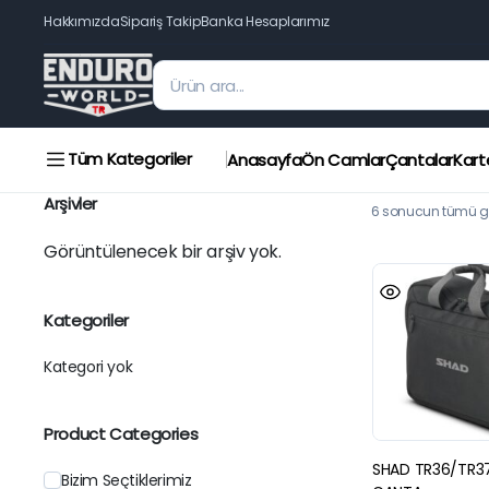
Hakkımızda
Sipariş Takip
Banka Hesaplarımız
Tüm Kategoriler
Anasayfa
Ön Camlar
Çantalar
Kart
Arşivler
6 sonucun tümü gös
Görüntülenecek bir arşiv yok.
Kategoriler
Kategori yok
Product Categories
SHAD TR36/TR3
Bizim Seçtiklerimiz