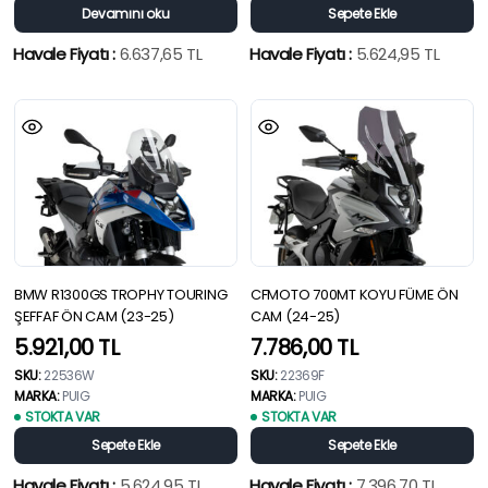
Devamını oku
Sepete Ekle
Havale Fiyatı :
6.637,65
TL
Havale Fiyatı :
5.624,95
TL
BMW R1300GS TROPHY TOURING
CFMOTO 700MT KOYU FÜME ÖN
ŞEFFAF ÖN CAM (23-25)
CAM (24-25)
5.921,00
TL
7.786,00
TL
SKU:
22536W
SKU:
22369F
MARKA:
PUIG
MARKA:
PUIG
STOKTA VAR
STOKTA VAR
Sepete Ekle
Sepete Ekle
Havale Fiyatı :
5.624,95
TL
Havale Fiyatı :
7.396,70
TL