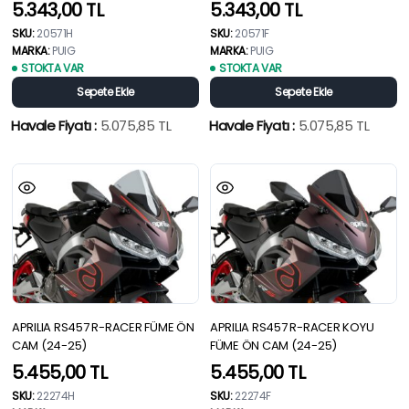
5.343,00
TL
5.343,00
TL
SKU:
20571H
SKU:
20571F
MARKA:
PUIG
MARKA:
PUIG
STOKTA VAR
STOKTA VAR
Sepete Ekle
Sepete Ekle
Havale Fiyatı :
5.075,85
TL
Havale Fiyatı :
5.075,85
TL
APRILIA RS457 R-RACER FÜME ÖN
APRILIA RS457 R-RACER KOYU
CAM (24-25)
FÜME ÖN CAM (24-25)
5.455,00
TL
5.455,00
TL
SKU:
22274H
SKU:
22274F