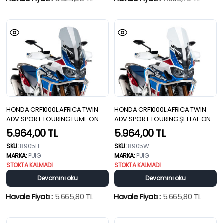
HONDA CRF1000L AFRICA TWIN
HONDA CRF1000L AFRICA TWIN
ADV SPORT TOURING FÜME ÖN
ADV SPORT TOURING ŞEFFAF ÖN
CAM (18-19)
CAM (18-19)
5.964,00
TL
5.964,00
TL
SKU:
8905H
SKU:
8905W
MARKA:
PUIG
MARKA:
PUIG
STOKTA KALMADI
STOKTA KALMADI
Devamını oku
Devamını oku
Havale Fiyatı :
5.665,80
TL
Havale Fiyatı :
5.665,80
TL