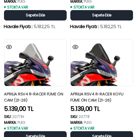
MARKA:
PUIG
MARKA:
PUIG
STOKTA VAR
STOKTA VAR
Sepete Ekle
Sepete Ekle
Havale Fiyatı :
5.182,25
TL
Havale Fiyatı :
5.182,25
TL
APRILIA RSV4 R-RACER FÜME ÖN
APRILIA RSV4 R-RACER KOYU
CAM (21-26)
FÜME ÖN CAM (21-26)
5.139,00
TL
5.139,00
TL
SKU:
20771H
SKU:
20771F
MARKA:
PUIG
MARKA:
PUIG
STOKTA VAR
STOKTA VAR
Sepete Ekle
Sepete Ekle