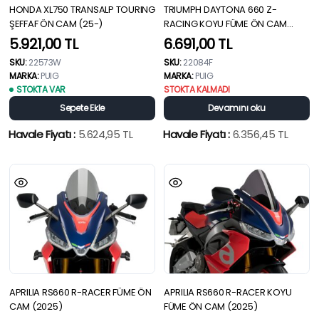
HONDA XL750 TRANSALP TOURING
TRIUMPH DAYTONA 660 Z-
ŞEFFAF ÖN CAM (25-)
RACING KOYU FÜME ÖN CAM
(25-)
5.921,00
TL
6.691,00
TL
SKU:
22573W
SKU:
22084F
MARKA:
PUIG
MARKA:
PUIG
STOKTA VAR
STOKTA KALMADI
Sepete Ekle
Devamını oku
Havale Fiyatı :
5.624,95
TL
Havale Fiyatı :
6.356,45
TL
APRILIA RS660 R-RACER FÜME ÖN
APRILIA RS660 R-RACER KOYU
CAM (2025)
FÜME ÖN CAM (2025)