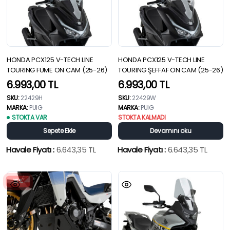
HONDA PCX125 V-TECH LINE
HONDA PCX125 V-TECH LINE
TOURING FÜME ÖN CAM (25-26)
TOURING ŞEFFAF ÖN CAM (25-26)
6.993,00
TL
6.993,00
TL
SKU:
22429H
SKU:
22429W
MARKA:
PUIG
MARKA:
PUIG
STOKTA VAR
STOKTA KALMADI
Sepete Ekle
Devamını oku
Havale Fiyatı :
6.643,35
TL
Havale Fiyatı :
6.643,35
TL
15%