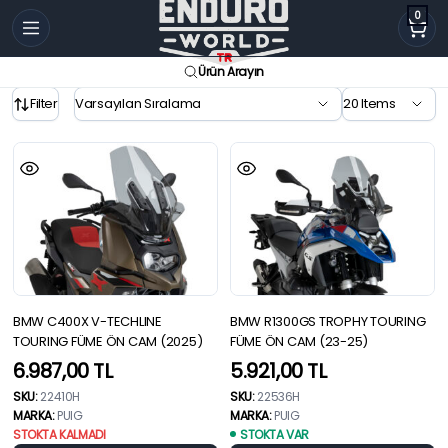
0
Ürün Arayın
Filter
BMW C400X V-TECHLINE
BMW R1300GS TROPHY TOURING
TOURING FÜME ÖN CAM (2025)
FÜME ÖN CAM (23-25)
6.987,00
TL
5.921,00
TL
SKU:
22410H
SKU:
22536H
MARKA:
PUIG
MARKA:
PUIG
STOKTA KALMADI
STOKTA VAR