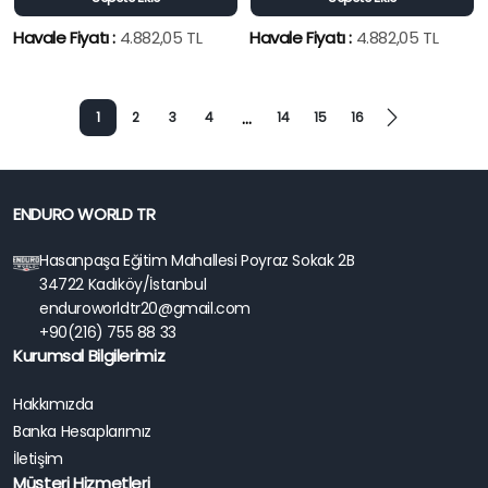
Havale Fiyatı :
4.882,05
TL
Havale Fiyatı :
4.882,05
TL
…
1
2
3
4
14
15
16
ENDURO WORLD TR
Hasanpaşa Eğitim Mahallesi Poyraz Sokak 2B
34722 Kadıköy/İstanbul
enduroworldtr20@gmail.com
+90(216) 755 88 33
Kurumsal Bilgilerimiz
Hakkımızda
Banka Hesaplarımız
İletişim
Müşteri Hizmetleri