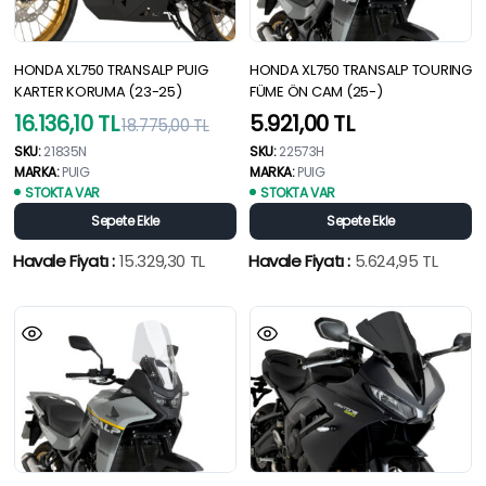
HONDA XL750 TRANSALP PUIG
HONDA XL750 TRANSALP TOURING
KARTER KORUMA (23-25)
FÜME ÖN CAM (25-)
Orijinal
Şu
16.136,10
TL
5.921,00
TL
18.775,00
TL
fiyat:
andaki
SKU:
21835N
SKU:
22573H
MARKA:
PUIG
MARKA:
PUIG
18.775,00 TL.
fiyat:
STOKTA VAR
STOKTA VAR
16.136,10 TL.
Sepete Ekle
Sepete Ekle
Havale Fiyatı :
15.329,30
TL
Havale Fiyatı :
5.624,95
TL