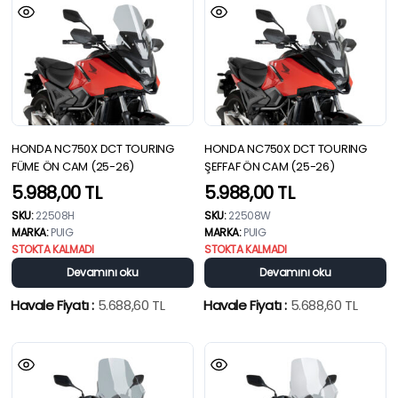
HONDA NC750X DCT TOURING
HONDA NC750X DCT TOURING
FÜME ÖN CAM (25-26)
ŞEFFAF ÖN CAM (25-26)
5.988,00
TL
5.988,00
TL
SKU:
22508H
SKU:
22508W
MARKA:
PUIG
MARKA:
PUIG
STOKTA KALMADI
STOKTA KALMADI
Devamını oku
Devamını oku
Havale Fiyatı :
5.688,60
TL
Havale Fiyatı :
5.688,60
TL