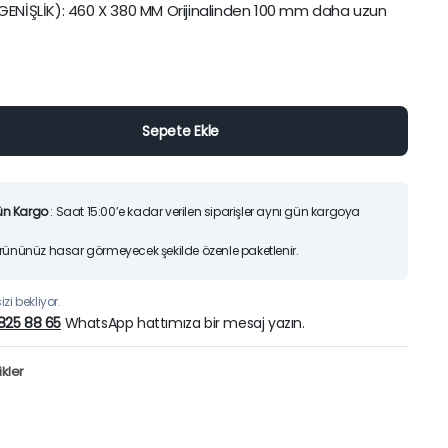
ENİŞLİK): 460 X 380 MM Orijinalinden 100 mm daha uzun
25)
Orijinal
Şu
7.200,00
TL
6.70
9.425,00
TL
fiyat:
andaki
Sepete Ekle
9.425,0
fiyat:
İndirimleri ürünlerimizi
7.200,00
Hemen İncele
Sepete Ekle
ün Kargo
: Saat 15:00’e kadar verilen siparişler aynı gün kargoya
Ürününüz hasar görmeyecek şekilde özenle paketlenir.
zi bekliyor.
825 88 65
WhatsApp hattımıza bir mesaj yazın.
kler