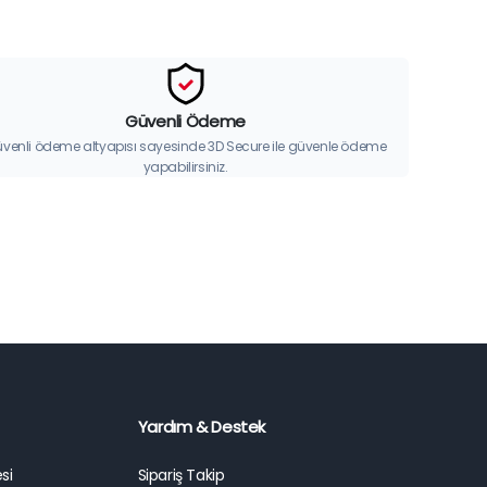
Güvenli Ödeme
venli ödeme altyapısı sayesinde 3D Secure ile güvenle ödeme
yapabilirsiniz.
Yardım & Destek
si
Sipariş Takip