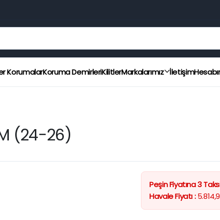
er Korumalar
Koruma Demirleri
Kilitler
Markalarımız
İletişim
Hesab
M (24-26)
Peşin Fiyatına 3 Taksi
Havale Fiyatı :
5.814,