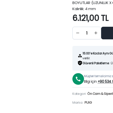
BOYUTLAR (UZUNLUK X G
Kalınlık: 4 mm
6.121,00
TL
VOGE
900DSX
FÜME
ÖN CAM
(24-26)
quantity
15:00’e Kadar Aynı G
verilir.
Güvenli Paketleme
: 
Müşteri temsilcimiz si
Bilgi için
+90 534 
Kategori
Ön Cam & Siperli
Marka:
PUIG