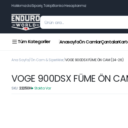
Hakkımızda
Sipariş Takip
Banka Hesaplarımız
Tüm Kategoriler
Anasayfa
Ön Camlar
Çantalar
Kart
Ana Sayfa
Ön Cam & Siperlikler
VOGE 900DSX FÜME ÖN CAM (24-26)
VOGE 900DSX FÜME ÖN CA
SKU:
22250H
Stokta Var