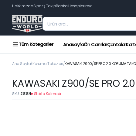
Hakkımızda
Sipariş Takip
Banka Hesaplarımız
Tüm Kategoriler
Anasayfa
Ön Camlar
Çantalar
Kart
Ana Sayfa
Koruma Takozları
KAWASAKI Z900/SE PRO 2.0 KORUMA TAKOZ
KAWASAKI Z900/SE PRO 2.0
SKU:
21313N
Stokta Kalmadı