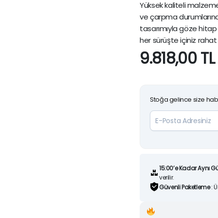
Yüksek kaliteli malzem
ve çarpma durumlarınd
tasarımıyla göze hita
her sürüşte içiniz rahat
9.818,00
TL
Stoğa gelince size hab
15:00’e Kadar Aynı G
verilir.
Güvenli Paketleme
: 