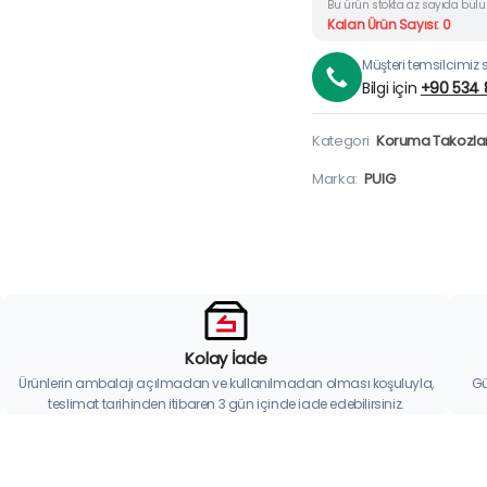
Bu ürün stokta az sayıda bul
Kalan Ürün Sayısı: 0
Müşteri temsilcimiz si
Bilgi için
+90 534 
Kategori
Koruma Takozlar
Marka:
PUIG
Kolay İade
Ürünlerin ambalajı açılmadan ve kullanılmadan olması koşuluyla,
Gü
teslimat tarihinden itibaren 3 gün içinde iade edebilirsiniz.