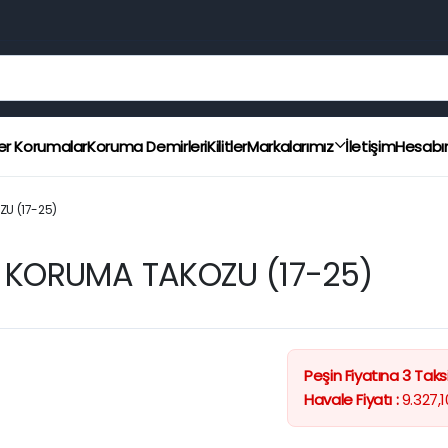
er Korumalar
Koruma Demirleri
Kilitler
Markalarımız
İletişim
Hesab
U (17-25)
 KORUMA TAKOZU (17-25)
Peşin Fiyatına 3 Taksi
Havale Fiyatı :
9.327,