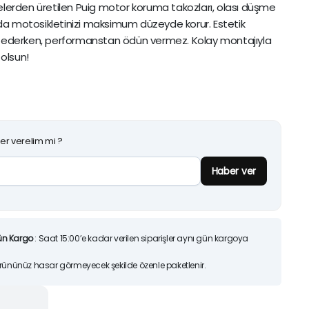
elerden üretilen Puig motor koruma takozları, olası düşme
25)
Orijinal
Şu
7.200,00
TL
6.51
9.170,00
TL
a motosikletinizi maksimum düzeyde korur. Estetik
fiyat:
andaki
Sepete Ekle
p ederken, performanstan ödün vermez. Kolay montajıyla
9.170,00 
fiyat:
İndirimleri ürünlerimizi
 olsun!
7.200,00
Hemen İncele
er verelim mi ?
Haber ver
ün Kargo
: Saat 15:00’e kadar verilen siparişler aynı gün kargoya
Ürününüz hasar görmeyecek şekilde özenle paketlenir.