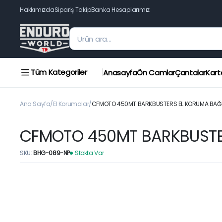
Hakkımızda
Sipariş Takip
Banka Hesaplarımız
Tüm Kategoriler
Anasayfa
Ön Camlar
Çantalar
Kart
Ana Sayfa
El Korumalar
CFMOTO 450MT BARKBUSTERS EL KORUMA BAĞLA
CFMOTO 450MT BARKBUSTER
SKU:
BHG-089-NP
Stokta Var