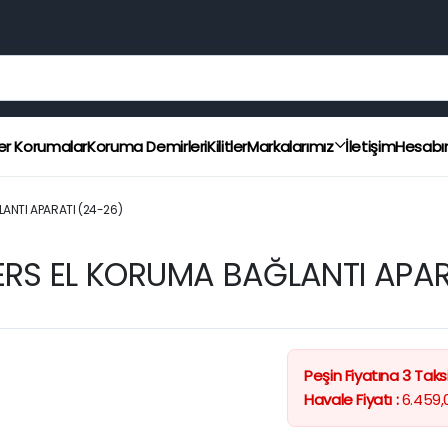
er Korumalar
Koruma Demirleri
Kilitler
Markalarımız
İletişim
Hesab
NTI APARATI (24-26)
S EL KORUMA BAĞLANTI APARA
Peşin Fiyatına 3 Taksi
Havale Fiyatı :
6.459