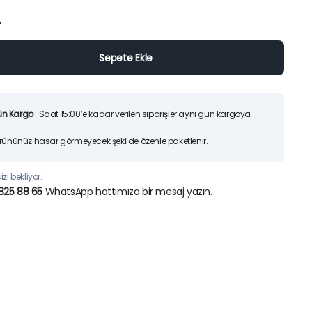
25)
Orijinal
Şu
L
7.200,00
TL
6.70
9.425,00
TL
fiyat:
andaki
Sepete Ekle
9.425,0
fiyat:
İndirimleri ürünlerimizi
Sepete Ekle
7.200,00
Hemen İncele
ün Kargo
: Saat 15:00’e kadar verilen siparişler aynı gün kargoya
Ürününüz hasar görmeyecek şekilde özenle paketlenir.
zi bekliyor.
825 88 65
WhatsApp hattımıza bir mesaj yazın.