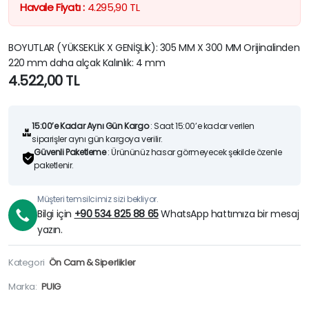
Havale Fiyatı :
4.295,90
TL
BOYUTLAR (YÜKSEKLİK X GENİŞLİK): 305 MM X 300 MM Orijinalinden
220 mm daha alçak Kalınlık: 4 mm
4.522,00
TL
15:00’e Kadar Aynı Gün Kargo
: Saat 15:00’e kadar verilen
siparişler aynı gün kargoya verilir.
Güvenli Paketleme
: Ürününüz hasar görmeyecek şekilde özenle
paketlenir.
Müşteri temsilcimiz sizi bekliyor.
Bilgi için
+90 534 825 88 65
WhatsApp hattımıza bir mesaj
yazın.
Kategori
Ön Cam & Siperlikler
Marka:
PUIG