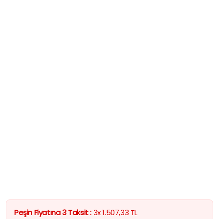
Peşin Fiyatına 3 Taksit :
3x
1.507,33
TL