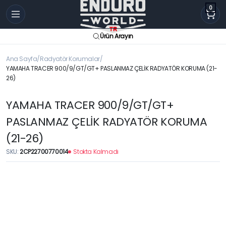
0
Ürün Arayın
Ana Sayfa
Radyatör Korumalar
YAMAHA TRACER 900/9/GT/GT+ PASLANMAZ ÇELİK RADYATÖR KORUMA (21-
26)
YAMAHA TRACER 900/9/GT/GT+
PASLANMAZ ÇELİK RADYATÖR KORUMA
(21-26)
SKU:
2CP22700770014
Stokta Kalmadı