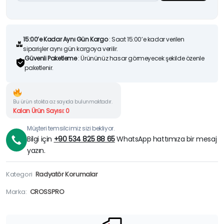
15:00’e Kadar Aynı Gün Kargo
: Saat 15:00’e kadar verilen
siparişler aynı gün kargoya verilir.
Güvenli Paketleme
: Ürününüz hasar görmeyecek şekilde özenle
paketlenir.
Bu ürün stokta az sayıda bulunmaktadır.
Kalan Ürün Sayısı: 0
Müşteri temsilcimiz sizi bekliyor.
Bilgi için
+90 534 825 88 65
WhatsApp hattımıza bir mesaj
yazın.
Kategori
Radyatör Korumalar
Marka:
CROSSPRO