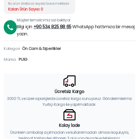
Bu ürün stokta az sayıda bulunmaktadır.
Kalan Ürün Sayısı: 0
Müşteri temsilcimiz sizi bekliyor.
Bilgi için
+90 534 825 88 65
WhatsApp hattımıza bir mesaj
yazın.
Kategori
Ön Cam & Siperlikler
Marka:
PUIG
Ücretsiz Kargo
3000 TL ve üzeri siparişlerde ücretsiz kargo sunuyoruz. Gönderimlerimiz
Yurtiçi Kargo ile yapılmaktadır.
Kolay İade
Ürünlerin ambalajı açılmadan ve kullanılmadan olması koşuluyla,
teslimat tarihinden itibaren 3 gün içinde iade edebilirsiniz.