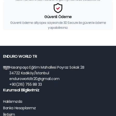
Güvenli Ödeme
Güvenli ödeme altyapısı sayesinde 3D Secure ile güvenle ödeme
yapabilirsiniz.
ENDURO WORLD TR
Hasanpaşa Eğitim Mahallesi Poyraz Sokak 2B
34722 Kadıköy/İstanbul
enduroworldtr20@gmail.com
+90(216) 755 88 33
Kurumsal Bilgilerimiz
Hakkımızda
Banka Hesaplarımız
İletişim