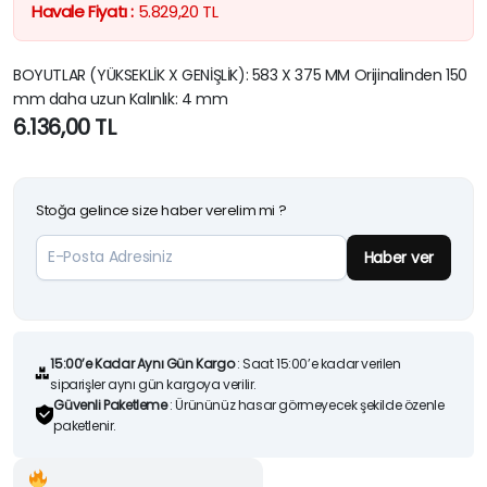
Havale Fiyatı :
5.829,20
TL
BOYUTLAR (YÜKSEKLİK X GENİŞLİK): 583 X 375 MM Orijinalinden 150
mm daha uzun Kalınlık: 4 mm
6.136,00
TL
Stoğa gelince size haber verelim mi ?
Haber ver
15:00’e Kadar Aynı Gün Kargo
: Saat 15:00’e kadar verilen
siparişler aynı gün kargoya verilir.
Güvenli Paketleme
: Ürününüz hasar görmeyecek şekilde özenle
paketlenir.