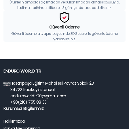
Ürünlerin ambalajı açılmadan ve kullanılmadan olması koşuluyla,
teslimat tarihinden itibaren 3 gün içinde iade edebilirsiniz.
Güvenli Ödeme
Güvenli ödeme altyapısı sayesinde 3D Secure ile güvenle ödeme
yapabilirsiniz.
ENDURO WORLD TR
Hasanpaşa Eğitim Mahallesi Poyraz Sokak 2B
34722 Kadıköy/İstanbul
enduroworldtr20@gmail.com
+90(216) 755 88 33
Kurumsal Bilgilerimiz
Hakkımızda
Banka Hesaplarımız