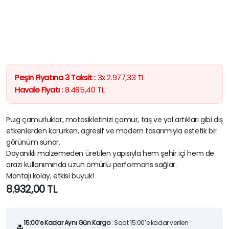
Peşin Fiyatına 3 Taksit :
3x
2.977,33
TL
Havale Fiyatı :
8.485,40
TL
Puig çamurluklar, motosikletinizi çamur, taş ve yol artıkları gibi dış
etkenlerden korurken, agresif ve modern tasarımıyla estetik bir
görünüm sunar.
Dayanıklı malzemeden üretilen yapısıyla hem şehir içi hem de
arazi kullanımında uzun ömürlü performans sağlar.
Montajı kolay, etkisi büyük!
8.932,00
TL
15:00’e Kadar Aynı Gün Kargo
: Saat 15:00’e kadar verilen