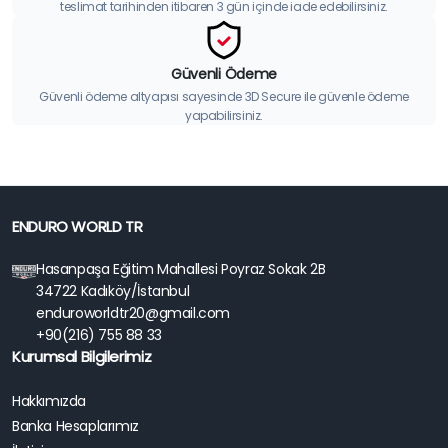
teslimat tarihinden itibaren 3 gün içinde iade edebilirsiniz.
Güvenli Ödeme
Güvenli ödeme altyapısı sayesinde 3D Secure ile güvenle ödeme
yapabilirsiniz.
ENDURO WORLD TR
Hasanpaşa Eğitim Mahallesi Poyraz Sokak 2B
34722 Kadıköy/İstanbul
enduroworldtr20@gmail.com
+90(216) 755 88 33
Kurumsal Bilgilerimiz
Hakkımızda
Banka Hesaplarımız