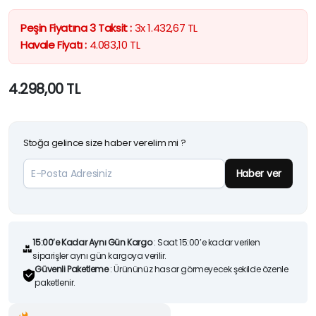
Peşin Fiyatına 3 Taksit :
3x
1.432,67
TL
Havale Fiyatı :
4.083,10
TL
4.298,00
TL
Stoğa gelince size haber verelim mi ?
Haber ver
15:00’e Kadar Aynı Gün Kargo
: Saat 15:00’e kadar verilen
siparişler aynı gün kargoya verilir.
Güvenli Paketleme
: Ürününüz hasar görmeyecek şekilde özenle
paketlenir.