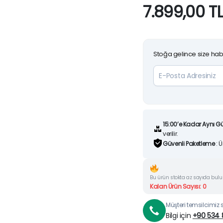
7.899,00
T
Stoğa gelince size hab
15:00’e Kadar Aynı G
verilir.
Güvenli Paketleme
: 
Bu ürün stokta az sayıda bul
Kalan Ürün Sayısı: 0
Müşteri temsilcimiz si
Bilgi için
+90 534 