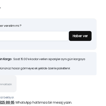
25)
Orijinal
Şu
L
7.200,00
TL
6.70
9.425,00
TL
fiyat:
andaki
Sepete Ekle
9.425,0
fiyat:
İndirimleri ürünlerimizi
er verelim mi ?
7.200,00
Hemen İncele
Haber ver
ün Kargo
: Saat 15:00’e kadar verilen siparişler aynı gün kargoya
Ürününüz hasar görmeyecek şekilde özenle paketlenir.
unmaktadır.
zi bekliyor.
825 88 65
WhatsApp hattımıza bir mesaj yazın.