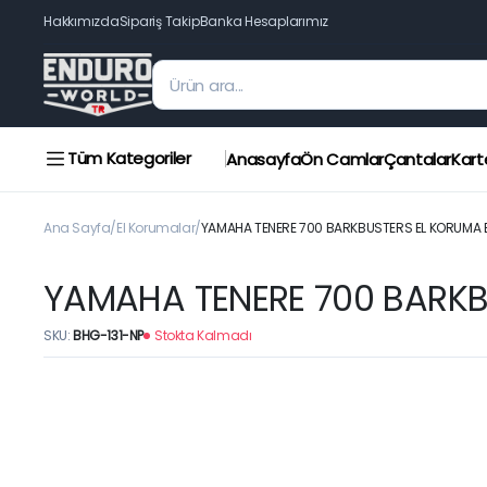
Hakkımızda
Sipariş Takip
Banka Hesaplarımız
Tüm Kategoriler
Anasayfa
Ön Camlar
Çantalar
Kart
Ana Sayfa
El Korumalar
YAMAHA TENERE 700 BARKBUSTERS EL KORUMA B
YAMAHA TENERE 700 BARKB
SKU:
BHG-131-NP
Stokta Kalmadı