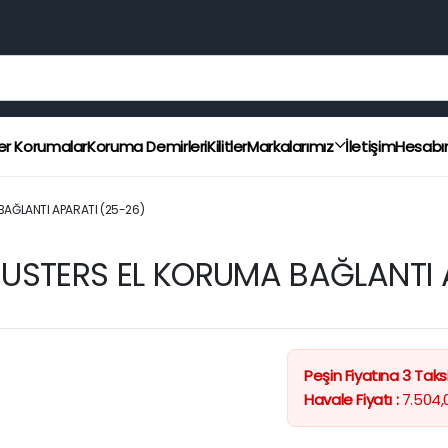
er Korumalar
Koruma Demirleri
Kilitler
Markalarımız
İletişim
Hesab
AĞLANTI APARATI (25-26)
USTERS EL KORUMA BAĞLANTI 
Peşin Fiyatına 3 Taksi
Havale Fiyatı :
7.504