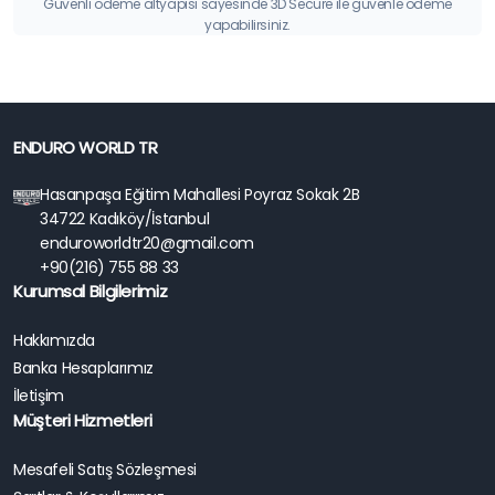
Güvenli ödeme altyapısı sayesinde 3D Secure ile güvenle ödeme
yapabilirsiniz.
ENDURO WORLD TR
Hasanpaşa Eğitim Mahallesi Poyraz Sokak 2B
34722 Kadıköy/İstanbul
enduroworldtr20@gmail.com
+90(216) 755 88 33
Kurumsal Bilgilerimiz
Hakkımızda
Banka Hesaplarımız
İletişim
Müşteri Hizmetleri
Mesafeli Satış Sözleşmesi