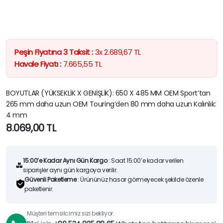
Peşin Fiyatına 3 Taksit :
3x
2.689,67
TL
Havale Fiyatı :
7.665,55
TL
BOYUTLAR (YÜKSEKLİK X GENİŞLİK): 650 X 485 MM OEM Sport’tan
265 mm daha uzun OEM Touring’den 80 mm daha uzun Kalınlık:
4 mm
8.069,00
TL
15:00’e Kadar Aynı Gün Kargo
: Saat 15:00’e kadar verilen
siparişler aynı gün kargoya verilir.
Güvenli Paketleme
: Ürününüz hasar görmeyecek şekilde özenle
paketlenir.
Müşteri temsilcimiz sizi bekliyor.