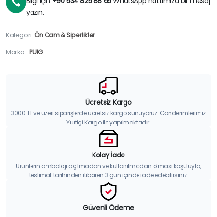
Bilgi için
+90 534 825 88 65
WhatsApp hattımıza bir mesaj
yazın.
Kategori
Ön Cam & Siperlikler
Marka:
PUIG
Ücretsiz Kargo
3000 TL ve üzeri siparişlerde ücretsiz kargo sunuyoruz. Gönderimlerimiz
Yurtiçi Kargo ile yapılmaktadır.
Kolay İade
Ürünlerin ambalajı açılmadan ve kullanılmadan olması koşuluyla,
teslimat tarihinden itibaren 3 gün içinde iade edebilirsiniz.
Güvenli Ödeme