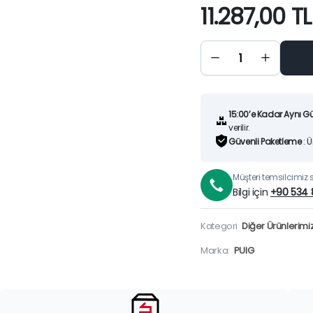
11.287,00
TL
YAMAHA
MT09/SP
MOTOR
KAPAK
KORUMA
(21-25)
quantity
15:00’e Kadar Aynı G
verilir.
Güvenli Paketleme
: 
Müşteri temsilcimiz si
Bilgi için
+90 534 
Kategori
Diğer Ürünlerimi
Marka:
PUIG