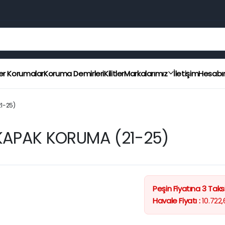
er Korumalar
Koruma Demirleri
Kilitler
Markalarımız
İletişim
Hesab
1-25)
APAK KORUMA (21-25)
Peşin Fiyatına 3 Taksi
Havale Fiyatı :
10.722