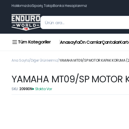
Hakkımızda
Sipariş Takip
Banka Hesaplarımız
Tüm Kategoriler
Anasayfa
Ön Camlar
Çantalar
Kart
Ana Sayfa
Diğer Ürünlerimiz
YAMAHA MT09/SP MOTOR KAPAK KORUMA (2
YAMAHA MT09/SP MOTOR K
SKU:
20990N
Stokta Var