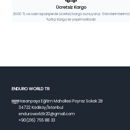
Ücretsiz Kargo
3000 TL ve üzeri siparişlerde ücretsiz kargo sunuyoruz. Gönderimlerimiz
Yurtiçi Kargo ile yapılmaktadır.
ENDURO WORLD TR
Hasanpaşa Eğitim Mahallesi Poyraz Sokak 2B
34722 Kadıköy/İstanbul
enduroworldtr20@gmail.com
+90(216) 755 88 33