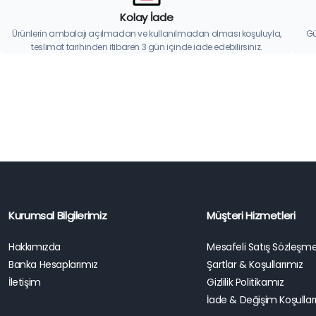
Kolay İade
Ürünlerin ambalajı açılmadan ve kullanılmadan olması koşuluyla,
Gü
teslimat tarihinden itibaren 3 gün içinde iade edebilirsiniz.
Kurumsal Bilgilerimiz
Müşteri Hizmetleri
Hakkımızda
Mesafeli Satış Sözleşme
Banka Hesaplarımız
Şartlar & Koşullarımız
İletişim
Gizlilik Politikamız
İade & Değişim Koşullar