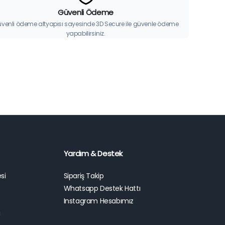
Güvenli Ödeme
venli ödeme altyapısı sayesinde 3D Secure ile güvenle ödeme
yapabilirsiniz.
Yardım & Destek
si
Sipariş Takip
Whatsapp Destek Hattı
Instagram Hesabımız
ı