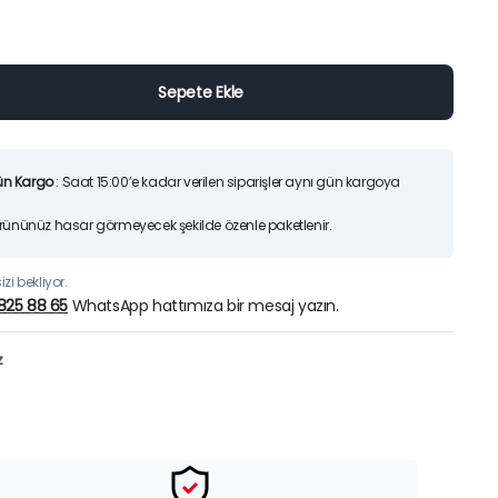
25)
Orijinal
Şu
7.200,00
TL
6.70
9.425,00
TL
fiyat:
andaki
Sepete Ekle
9.425,0
fiyat:
İndirimleri ürünlerimizi
Sepete Ekle
7.200,00
Hemen İncele
ün Kargo
: Saat 15:00’e kadar verilen siparişler aynı gün kargoya
Ürününüz hasar görmeyecek şekilde özenle paketlenir.
zi bekliyor.
825 88 65
WhatsApp hattımıza bir mesaj yazın.
z