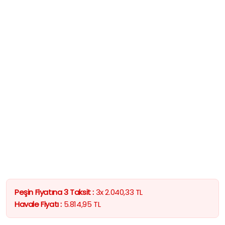
Peşin Fiyatına 3 Taksit :
3x
2.040,33
TL
Havale Fiyatı :
5.814,95
TL