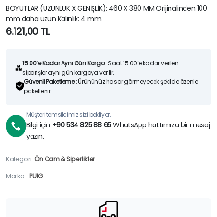
BOYUTLAR (UZUNLUK X GENİŞLİK): 460 X 380 MM Orijinalinden 100
mm daha uzun Kalınlık: 4 mm
6.121,00
TL
15:00’e Kadar Aynı Gün Kargo
: Saat 15:00’e kadar verilen
siparişler aynı gün kargoya verilir.
Güvenli Paketleme
: Ürününüz hasar görmeyecek şekilde özenle
paketlenir.
Müşteri temsilcimiz sizi bekliyor.
Bilgi için
+90 534 825 88 65
WhatsApp hattımıza bir mesaj
yazın.
Kategori
Ön Cam & Siperlikler
Marka:
PUIG