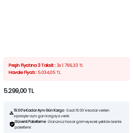
Peşin Fiyatına 3 Taksit :
3x
1.766,33
TL
Havale Fiyatı :
5.034,05
TL
5.299,00
TL
15:00’e Kadar Aynı Gün Kargo
: Saat 15:00’e kadar verilen
siparişler aynı gün kargoya verilir.
Güvenli Paketleme
: Ürününüz hasar görmeyecek şekilde özenle
paketlenir.