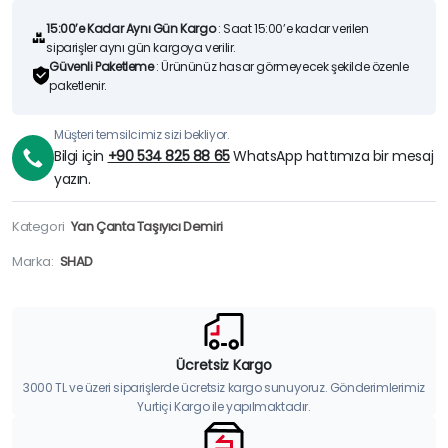
15:00’e Kadar Aynı Gün Kargo
: Saat 15:00’e kadar verilen
siparişler aynı gün kargoya verilir.
Güvenli Paketleme
: Ürününüz hasar görmeyecek şekilde özenle
paketlenir.
Müşteri temsilcimiz sizi bekliyor.
Bilgi için
+90 534 825 88 65
WhatsApp hattımıza bir mesaj
yazın.
Kategori
Yan Çanta Taşıyıcı Demiri
Marka:
SHAD
Ücretsiz Kargo
3000 TL ve üzeri siparişlerde ücretsiz kargo sunuyoruz. Gönderimlerimiz
Yurtiçi Kargo ile yapılmaktadır.