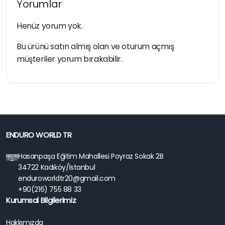
Yorumlar
Henüz yorum yok.
Bu ürünü satın almış olan ve oturum açmış
müşteriler yorum bırakabilir.
ENDURO WORLD TR
Hasanpaşa Eğitim Mahallesi Poyraz Sokak 2B
34722 Kadıköy/İstanbul
enduroworldtr20@gmail.com
+90(216) 755 88 33
Kurumsal Bilgilerimiz
Hakkımızda