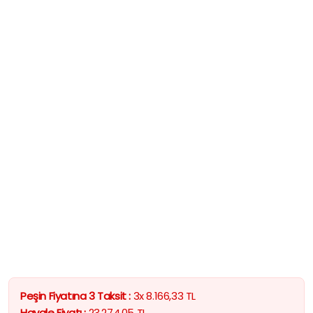
Peşin Fiyatına 3 Taksit :
3x
8.166,33
TL
Havale Fiyatı :
23.274,05
TL