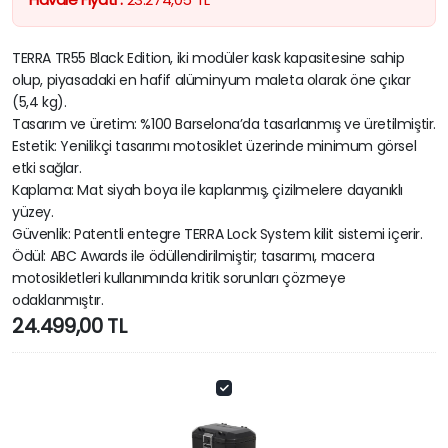
TERRA TR55 Black Edition, iki modüler kask kapasitesine sahip
olup, piyasadaki en hafif alüminyum maleta olarak öne çıkar
(5,4 kg).
Tasarım ve üretim: %100 Barselona’da tasarlanmış ve üretilmiştir.
Estetik: Yenilikçi tasarımı motosiklet üzerinde minimum görsel
etki sağlar.
Kaplama: Mat siyah boya ile kaplanmış, çizilmelere dayanıklı
yüzey.
Güvenlik: Patentli entegre TERRA Lock System kilit sistemi içerir.
Ödül: ABC Awards ile ödüllendirilmiştir; tasarımı, macera
motosikletleri kullanımında kritik sorunları çözmeye
odaklanmıştır.
24.499,00
TL
SHAD
TR55
SİYAH