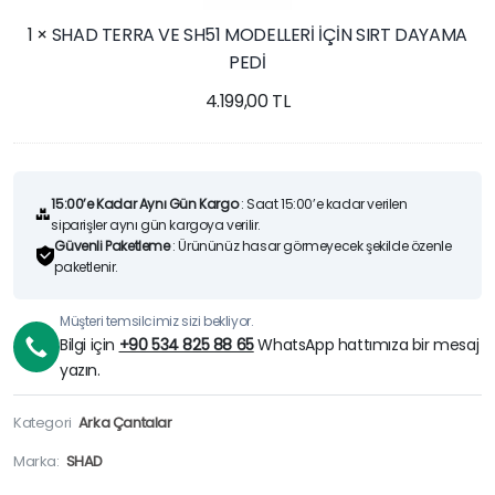
MODELLERİ
1
×
SHAD TERRA VE SH51 MODELLERİ İÇİN SIRT DAYAMA
İÇİN
PEDİ
SIRT
DAYAMA
4.199,00
TL
PEDİ
15:00’e Kadar Aynı Gün Kargo
: Saat 15:00’e kadar verilen
siparişler aynı gün kargoya verilir.
Güvenli Paketleme
: Ürününüz hasar görmeyecek şekilde özenle
paketlenir.
Müşteri temsilcimiz sizi bekliyor.
Bilgi için
+90 534 825 88 65
WhatsApp hattımıza bir mesaj
yazın.
Kategori
Arka Çantalar
Marka:
SHAD