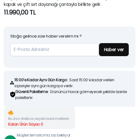
kapak ve çift sırt dayanağı çantayla birlikte gelir.
11.990,00
TL
Stoğa gelince size haber verelim mi ?
Haber ver
15:00’e Kadar Aynı Gün Kargo
: Saat 15:00’e kadar verilen
siparişler aynı gün kargoya verilir.
Güvenli Paketleme
: Ürününüz hasar görmeyecek şekilde özenle
paketlenir.
Bu ürün stokta az sayıda bulunmaktadır.
Kalan Ürün Sayısı: 0
Müşteri temsilcimiz sizi bekliyor.