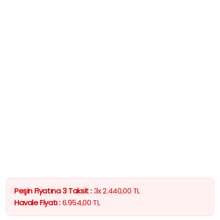
Peşin Fiyatına 3 Taksit :
3x
2.440,00
TL
Havale Fiyatı :
6.954,00
TL