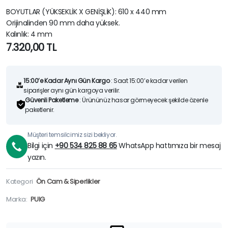
BOYUTLAR (YÜKSEKLİK X GENİŞLİK): 610 x 440 mm
Orijinalinden 90 mm daha yüksek.
Kalınlık: 4 mm
7.320,00
TL
15:00’e Kadar Aynı Gün Kargo
: Saat 15:00’e kadar verilen
siparişler aynı gün kargoya verilir.
Güvenli Paketleme
: Ürününüz hasar görmeyecek şekilde özenle
paketlenir.
Müşteri temsilcimiz sizi bekliyor.
Bilgi için
+90 534 825 88 65
WhatsApp hattımıza bir mesaj
yazın.
Kategori
Ön Cam & Siperlikler
Marka:
PUIG