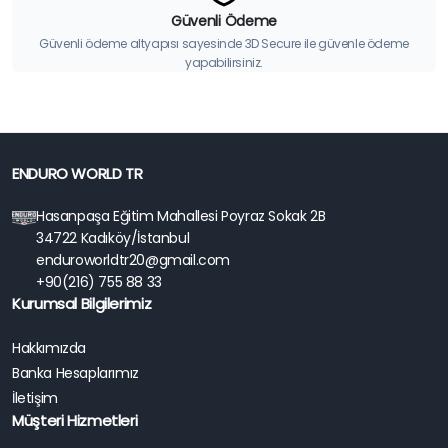
Güvenli Ödeme
Güvenli ödeme altyapısı sayesinde 3D Secure ile güvenle ödeme
yapabilirsiniz.
ENDURO WORLD TR
Hasanpaşa Eğitim Mahallesi Poyraz Sokak 2B
34722 Kadıköy/İstanbul
enduroworldtr20@gmail.com
+90(216) 755 88 33
Kurumsal Bilgilerimiz
Hakkımızda
Banka Hesaplarımız
İletişim
Müşteri Hizmetleri