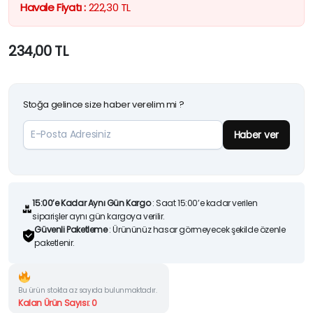
Havale Fiyatı :
222,30
TL
234,00
TL
Stoğa gelince size haber verelim mi ?
Haber ver
15:00’e Kadar Aynı Gün Kargo
: Saat 15:00’e kadar verilen
siparişler aynı gün kargoya verilir.
Güvenli Paketleme
: Ürününüz hasar görmeyecek şekilde özenle
paketlenir.
Bu ürün stokta az sayıda bulunmaktadır.
Kalan Ürün Sayısı: 0