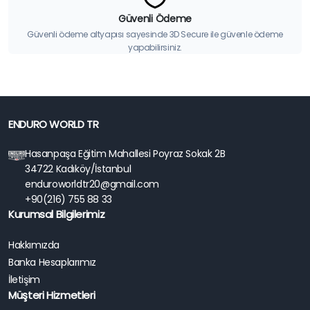
Güvenli Ödeme
Güvenli ödeme altyapısı sayesinde 3D Secure ile güvenle ödeme
yapabilirsiniz.
ENDURO WORLD TR
Hasanpaşa Eğitim Mahallesi Poyraz Sokak 2B
34722 Kadıköy/İstanbul
enduroworldtr20@gmail.com
+90(216) 755 88 33
Kurumsal Bilgilerimiz
Hakkımızda
Banka Hesaplarımız
İletişim
Müşteri Hizmetleri