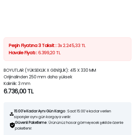
Peşin Fiyatına 3 Taksit :
3x
2.245,33
TL
Havale Fiyatı :
6.399,20
TL
BOYUTLAR (YÜKSEKLİK X GENİŞLİK): 415 X 330 MM
Orijinalinden 250 mm daha yüksek
Kalınlık: 3 mm
6.736,00
TL
15:00’e Kadar Aynı Gün Kargo
: Saat 15:00’e kadar verilen
siparişler aynı gün kargoya verilir.
Güvenli Paketleme
: Ürününüz hasar görmeyecek şekilde özenle
paketlenir.