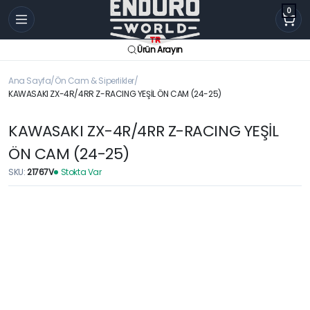
0
Ürün Arayın
Ana Sayfa
Ön Cam & Siperlikler
KAWASAKI ZX-4R/4RR Z-RACING YEŞİL ÖN CAM (24-25)
KAWASAKI ZX-4R/4RR Z-RACING YEŞİL
ÖN CAM (24-25)
SKU:
21767V
Stokta Var