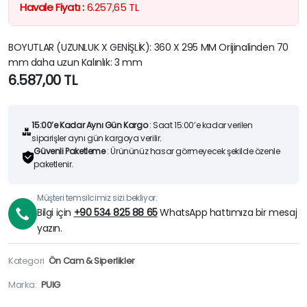
Havale Fiyatı :
6.257,65
TL
BOYUTLAR (UZUNLUK X GENİŞLİK): 360 X 295 MM Orijinalinden 70
mm daha uzun Kalınlık: 3 mm
6.587,00
TL
15:00’e Kadar Aynı Gün Kargo
: Saat 15:00’e kadar verilen
siparişler aynı gün kargoya verilir.
Güvenli Paketleme
: Ürününüz hasar görmeyecek şekilde özenle
paketlenir.
Müşteri temsilcimiz sizi bekliyor.
Bilgi için
+90 534 825 88 65
WhatsApp hattımıza bir mesaj
yazın.
Kategori
Ön Cam & Siperlikler
Marka:
PUIG