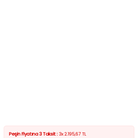
Peşin Fiyatına 3 Taksit :
3x
2.195,67
TL