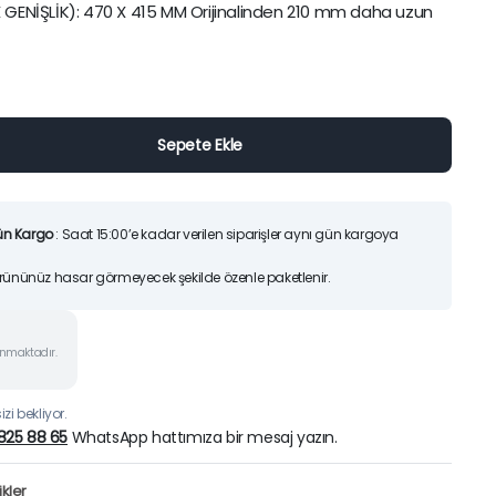
GENİŞLİK): 470 X 415 MM Orijinalinden 210 mm daha uzun
25)
Orijinal
Şu
7.200,00
TL
6.70
9.425,00
TL
fiyat:
andaki
Sepete Ekle
9.425,0
fiyat:
İndirimleri ürünlerimizi
7.200,00
Hemen İncele
Sepete Ekle
ün Kargo
: Saat 15:00’e kadar verilen siparişler aynı gün kargoya
Ürününüz hasar görmeyecek şekilde özenle paketlenir.
unmaktadır.
zi bekliyor.
825 88 65
WhatsApp hattımıza bir mesaj yazın.
kler