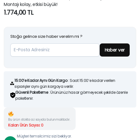
Montajı kolay, etkisi büyük!
1.774,00
TL
Stoğa gelince size haber verelim mi ?
Haber ver
15:00’e Kadar Aynı Gün Kargo
: Saat 15:00’e kadar verilen
siparişler aynı gün kargoya verilir.
Güvenli Paketleme
: Ürününüz hasar görmeyecek şekilde özenle
paketlenir.
Bu ürün stokta az sayıda bulunmaktadır.
Kalan Ürün Sayısı: 0
Müşteri temsilcimiz sizi bekliyor.