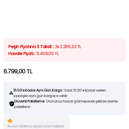
Peşin Fiyatına 3 Taksit :
3x
2.266,33
TL
Havale Fiyatı :
6.459,05
TL
6.799,00
TL
15:00’e Kadar Aynı Gün Kargo
: Saat 15:00’e kadar verilen
siparişler aynı gün kargoya verilir.
Güvenli Paketleme
: Ürününüz hasar görmeyecek şekilde özenle
paketlenir.
Bu ürün stokta az sayıda bulunmaktadır.