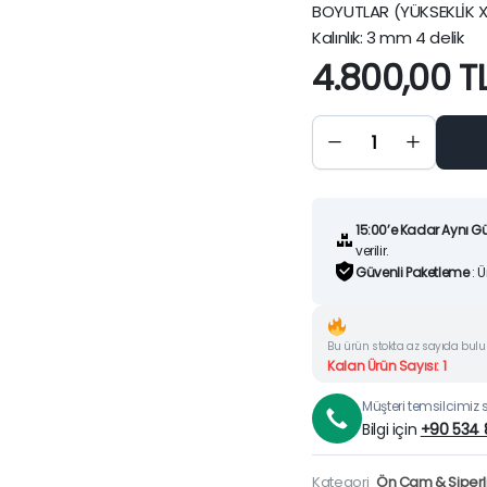
BOYUTLAR (YÜKSEKLİK X
Kalınlık: 3 mm 4 delik
4.800,00
T
KAWASAKI
NINJA
1000SX
KOYU
FÜME ÖN
CAM (20-
25)
quantity
15:00’e Kadar Aynı G
verilir.
Güvenli Paketleme
: 
Bu ürün stokta az sayıda bul
Kalan Ürün Sayısı: 1
Müşteri temsilcimiz si
Bilgi için
+90 534 
Kategori
Ön Cam & Siperli