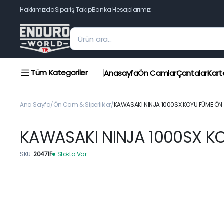
Hakkımızda
Sipariş Takip
Banka Hesaplarımız
Tüm Kategoriler
Anasayfa
Ön Camlar
Çantalar
Kart
Ana Sayfa
Ön Cam & Siperlikler
KAWASAKI NINJA 1000SX KOYU FÜME ÖN
KAWASAKI NINJA 1000SX K
SKU:
20471F
Stokta Var