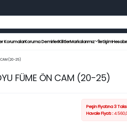
er Korumalar
Koruma Demirleri
Kilitler
Markalarımız
İletişim
Hesab
 CAM (20-25)
OYU FÜME ÖN CAM (20-25)
Peşin Fiyatına 3 Taksi
Havale Fiyatı :
4.560