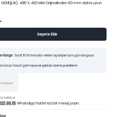
 GENİŞLİK): 480 X 420 MM Orijinalinden 60 mm daha uzun
25)
Orijinal
Şu
7.200,00
TL
6.51
9.170,00
TL
fiyat:
andaki
Sepete Ekle
L
9.170,00 
fiyat:
İndirimleri ürünlerimizi
7.200,00
Hemen İncele
Sepete Ekle
ün Kargo
: Saat 15:00’e kadar verilen siparişler aynı gün kargoya
Ürününüz hasar görmeyecek şekilde özenle paketlenir.
unmaktadır.
zi bekliyor.
825 88 65
WhatsApp hattımıza bir mesaj yazın.
kler