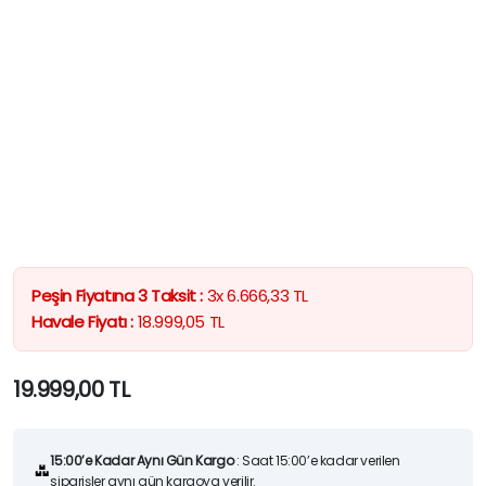
Peşin Fiyatına 3 Taksit :
3x
6.666,33
TL
Havale Fiyatı :
18.999,05
TL
19.999,00
TL
15:00’e Kadar Aynı Gün Kargo
: Saat 15:00’e kadar verilen
siparişler aynı gün kargoya verilir.