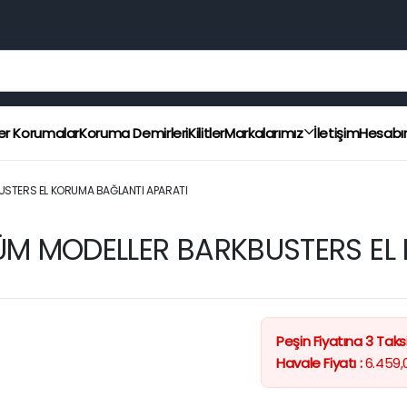
er Korumalar
Koruma Demirleri
Kilitler
Markalarımız
İletişim
Hesab
STERS EL KORUMA BAĞLANTI APARATI
M MODELLER BARKBUSTERS EL 
Peşin Fiyatına 3 Taksi
Havale Fiyatı :
6.459