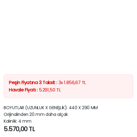
Peşin Fiyatına 3 Taksit :
3x
1.856,67
TL
Havale Fiyatı :
5.291,50
TL
BOYUTLAR (UZUNLUK X GENİŞLİK): 440 X 290 MM
Orijinalinden 20 mm daha alçak
Kalınlık: 4 mm
5.570,00
TL