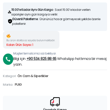
15:00’e Kadar Aynı Gün Kargo
: Saat 15:00’e kadar verilen
siparişler aynı gün kargoya verilir.
Güvenli Paketleme
: Ürününüz hasar görmeyecek şekilde özenle
paketlenir.
Bu ürün stokta az sayıda bulunmaktadır.
Kalan Ürün Sayısı: 1
Müşteri temsilcimiz sizi bekliyor.
Bilgi için
+90 534 825 88 65
WhatsApp hattımıza bir mesaj
yazın.
Kategori
Ön Cam & Siperlikler
Marka:
PUIG
Ücretsiz Kargo