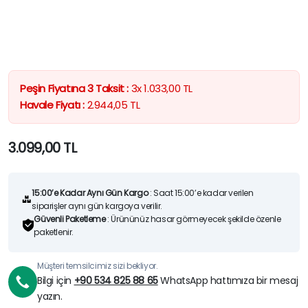
Peşin Fiyatına 3 Taksit :
3x
1.033,00
TL
Havale Fiyatı :
2.944,05
TL
3.099,00
TL
15:00’e Kadar Aynı Gün Kargo
: Saat 15:00’e kadar verilen
siparişler aynı gün kargoya verilir.
Güvenli Paketleme
: Ürününüz hasar görmeyecek şekilde özenle
paketlenir.
Müşteri temsilcimiz sizi bekliyor.
Bilgi için
+90 534 825 88 65
WhatsApp hattımıza bir mesaj
yazın.