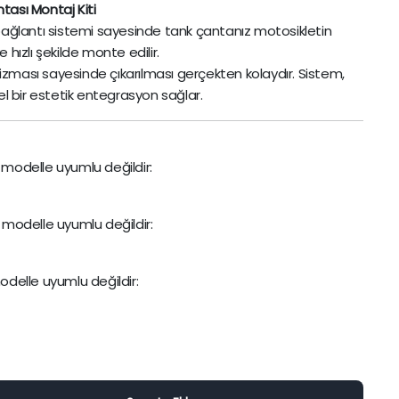
ası Montaj Kiti
25)
Orijinal
Şu
7.200,00
TL
6.70
9.425,00
TL
ağlantı sistemi sayesinde tank çantanız motosikletin
fiyat:
andaki
Sepete Ekle
hızlı şekilde monte edilir.
9.425,0
fiyat:
İndirimleri ürünlerimizi
ması sayesinde çıkarılması gerçekten kolaydır. Sistem,
bir estetik entegrasyon sağlar.
7.200,00
Hemen İncele
 modelle uyumlu değildir:
 modelle uyumlu değildir:
delle uyumlu değildir: