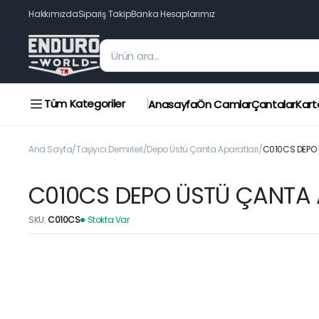
Hakkımızda
Sipariş Takip
Banka Hesaplarımız
Tüm Kategoriler
Anasayfa
Ön Camlar
Çantalar
Kart
Ana Sayfa
Taşıyıcı Demirleri
Depo Üstü Çanta Aparatları
C010CS DEPO 
C010CS DEPO ÜSTÜ ÇANTA 
SKU:
C010CS
Stokta Var