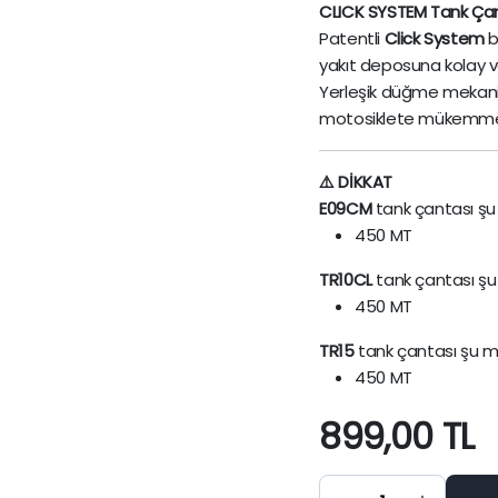
CLICK SYSTEM Tank Çant
Patentli
Click System
b
yakıt deposuna kolay ve 
Yerleşik düğme mekaniz
motosiklete mükemmel 
⚠️ DİKKAT
E09CM
tank çantası şu
450 MT
TR10CL
tank çantası şu
450 MT
TR15
tank çantası şu mo
450 MT
899,00
TL
C010CS
DEPO
ÜSTÜ