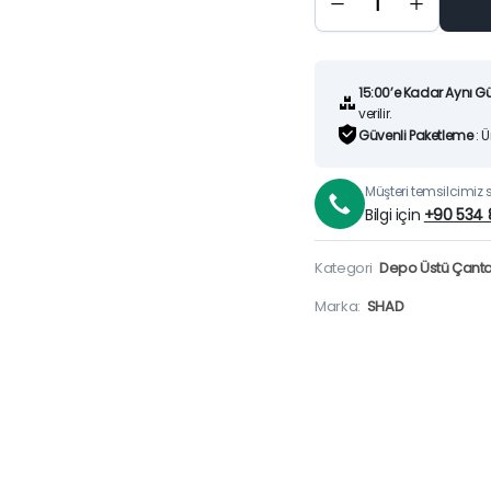
ÇANTA
APARATI
quantity
15:00’e Kadar Aynı G
verilir.
Güvenli Paketleme
: 
Müşteri temsilcimiz si
Bilgi için
+90 534 
Kategori
Depo Üstü Çanta
Marka:
SHAD