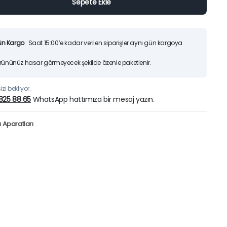
Sepete Ekle
ün Kargo
: Saat 15:00’e kadar verilen siparişler aynı gün kargoya
Ürününüz hasar görmeyecek şekilde özenle paketlenir.
zi bekliyor.
825 88 65
WhatsApp hattımıza bir mesaj yazın.
 Aparatları