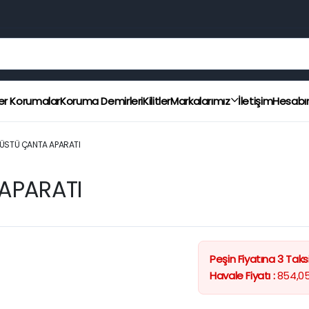
er Korumalar
Koruma Demirleri
Kilitler
Markalarımız
İletişim
Hesab
ÜSTÜ ÇANTA APARATI
APARATI
Peşin Fiyatına 3 Taksi
Havale Fiyatı :
854,0