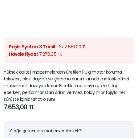
Peşin Fiyatına 3 Taksit :
3x
2.551,00
TL
Havale Fiyatı :
7.270,35
TL
Yüksek kaliteli malzemelerden üretilen Puig motor koruma
takozları, olası düşme ve çarpma durumlarında motosikletinizi
maksimum düzeyde korur. Estetik tasarımıyla göze hitap
ederken, performanstan ödün vermez. Kolay montajıyla her
sürüşte içiniz rahat olsun!
7.653,00
TL
Stoğa gelince size haber verelim mi ?