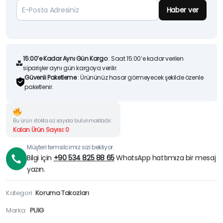
Haber ver
15:00’e Kadar Aynı Gün Kargo
: Saat 15:00’e kadar verilen
siparişler aynı gün kargoya verilir.
Güvenli Paketleme
: Ürününüz hasar görmeyecek şekilde özenle
paketlenir.
Bu ürün stokta az sayıda bulunmaktadır.
Kalan Ürün Sayısı: 0
Müşteri temsilcimiz sizi bekliyor.
Bilgi için
+90 534 825 88 65
WhatsApp hattımıza bir mesaj
yazın.
Kategori
Koruma Takozları
Marka:
PUIG