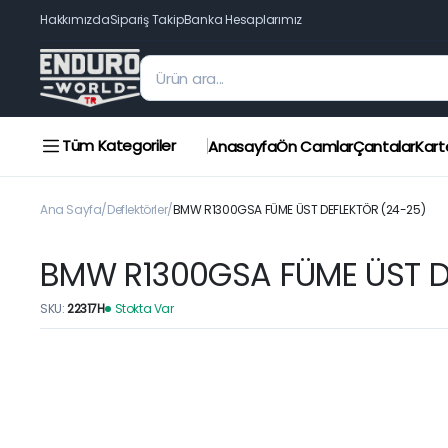
Hakkımızda
Sipariş Takip
Banka Hesaplarımız
Tüm Kategoriler
Anasayfa
Ön Camlar
Çantalar
Kart
Ana Sayfa
Deflektörler
BMW R1300GSA FÜME ÜST DEFLEKTÖR (24-25)
BMW R1300GSA FÜME ÜST D
SKU:
22317H
Stokta Var