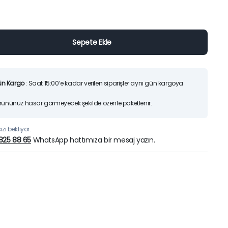
25)
Orijinal
Şu
7.200,00
TL
6.70
9.425,00
TL
fiyat:
andaki
Sepete Ekle
9.425,0
fiyat:
İndirimleri ürünlerimizi
Sepete Ekle
7.200,00
Hemen İncele
ün Kargo
: Saat 15:00’e kadar verilen siparişler aynı gün kargoya
Ürününüz hasar görmeyecek şekilde özenle paketlenir.
zi bekliyor.
825 88 65
WhatsApp hattımıza bir mesaj yazın.