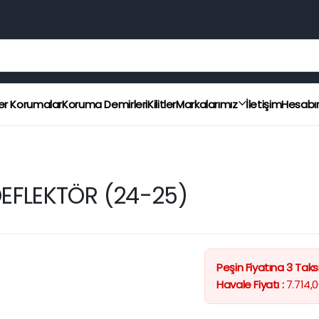
er Korumalar
Koruma Demirleri
Kilitler
Markalarımız
İletişim
Hesab
EFLEKTÖR (24-25)
Peşin Fiyatına 3 Taksi
Havale Fiyatı :
7.714,