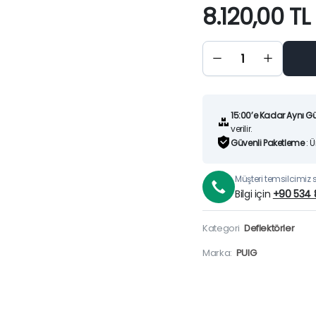
8.120,00
TL
BMW
R1300GSA
FÜME ÜST
DEFLEKTÖR
(24-25)
quantity
15:00’e Kadar Aynı G
verilir.
Güvenli Paketleme
: 
Müşteri temsilcimiz si
Bilgi için
+90 534 
Kategori
Deflektörler
Marka:
PUIG