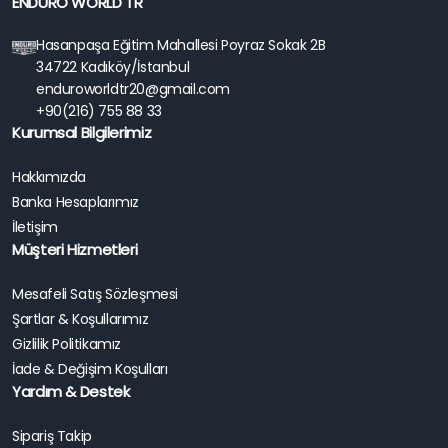
ENDURO WORLD TR
Hasanpaşa Eğitim Mahallesi Poyraz Sokak 2B
34722 Kadıköy/İstanbul
enduroworldtr20@gmail.com
+90(216) 755 88 33
Kurumsal Bilgilerimiz
Hakkımızda
Banka Hesaplarımız
İletişim
Müşteri Hizmetleri
Mesafeli Satış Sözleşmesi
Şartlar & Koşullarımız
Gizlilik Politikamız
İade & Değişim Koşulları
Yardım & Destek
Sipariş Takip