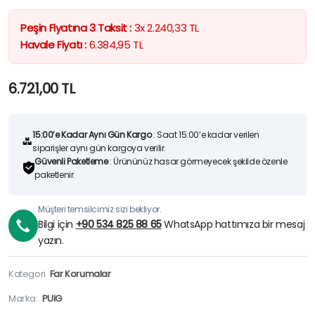
Peşin Fiyatına 3 Taksit :
3x
2.240,33
TL
Havale Fiyatı :
6.384,95
TL
6.721,00
TL
15:00’e Kadar Aynı Gün Kargo
: Saat 15:00’e kadar verilen
siparişler aynı gün kargoya verilir.
Güvenli Paketleme
: Ürününüz hasar görmeyecek şekilde özenle
paketlenir.
Müşteri temsilcimiz sizi bekliyor.
Bilgi için
+90 534 825 88 65
WhatsApp hattımıza bir mesaj
yazın.
Kategori
Far Korumalar
Marka:
PUIG