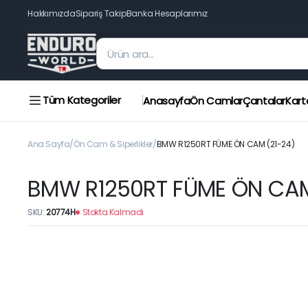
Hakkımızda
Sipariş Takip
Banka Hesaplarımız
Tüm Kategoriler
Anasayfa
Ön Camlar
Çantalar
Kart
Ana Sayfa
Ön Cam & Siperlikler
BMW R1250RT FÜME ÖN CAM (21-24)
BMW R1250RT FÜME ÖN CAM
SKU:
20774H
Stokta Kalmadı