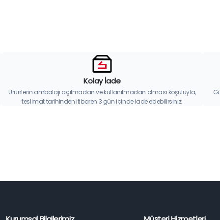
Kolay İade
Ürünlerin ambalajı açılmadan ve kullanılmadan olması koşuluyla,
Gü
teslimat tarihinden itibaren 3 gün içinde iade edebilirsiniz.
Kurumsal Bilgilerimiz
Müşteri Hizmetleri