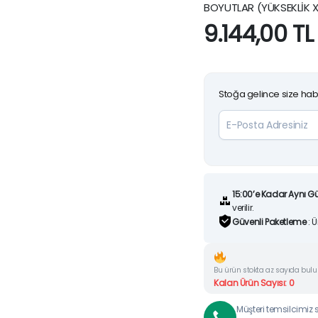
BOYUTLAR (YÜKSEKLİK X
9.144,00
TL
Stoğa gelince size hab
15:00’e Kadar Aynı G
verilir.
Güvenli Paketleme
: 
Bu ürün stokta az sayıda bul
Kalan Ürün Sayısı: 0
Müşteri temsilcimiz si