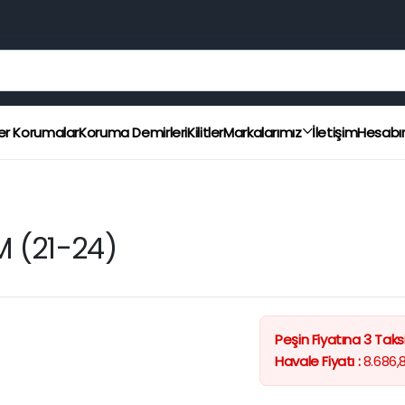
er Korumalar
Koruma Demirleri
Kilitler
Markalarımız
İletişim
Hesab
 (21-24)
Peşin Fiyatına 3 Taksi
Havale Fiyatı :
8.686,