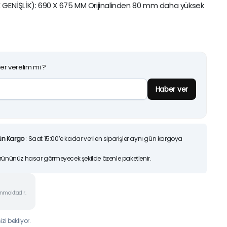
 GENİŞLİK): 690 X 675 MM Orijinalinden 80 mm daha yüksek
25)
Orijinal
Şu
7.200,00
TL
6.70
9.425,00
TL
fiyat:
andaki
Sepete Ekle
9.425,0
fiyat:
İndirimleri ürünlerimizi
7.200,00
Hemen İncele
er verelim mi ?
Haber ver
ün Kargo
: Saat 15:00’e kadar verilen siparişler aynı gün kargoya
Ürününüz hasar görmeyecek şekilde özenle paketlenir.
unmaktadır.
zi bekliyor.