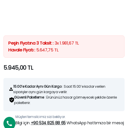
Peşin Fiyatına 3 Taksit :
3x
1.981,67
TL
Havale Fiyatı :
5.647,75
TL
5.945,00
TL
15:00’e Kadar Aynı Gün Kargo
: Saat 15:00’e kadar verilen
siparişler aynı gün kargoya verilir.
Güvenli Paketleme
: Ürününüz hasar görmeyecek şekilde özenle
paketlenir.
Müşteri temsilcimiz sizi bekliyor.
Bilgi için
+90 534 825 88 65
WhatsApp hattımıza bir mesaj