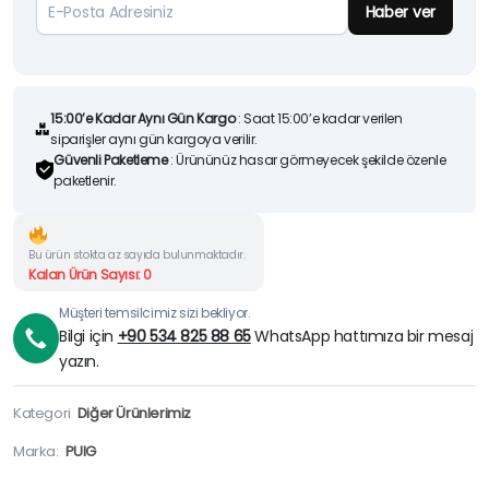
Haber ver
15:00’e Kadar Aynı Gün Kargo
: Saat 15:00’e kadar verilen
siparişler aynı gün kargoya verilir.
Güvenli Paketleme
: Ürününüz hasar görmeyecek şekilde özenle
paketlenir.
Bu ürün stokta az sayıda bulunmaktadır.
Kalan Ürün Sayısı: 0
Müşteri temsilcimiz sizi bekliyor.
Bilgi için
+90 534 825 88 65
WhatsApp hattımıza bir mesaj
yazın.
Kategori
Diğer Ürünlerimiz
Marka:
PUIG