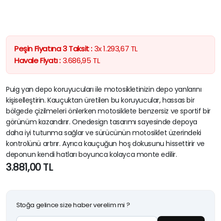
Peşin Fiyatına 3 Taksit :
3x
1.293,67
TL
Havale Fiyatı :
3.686,95
TL
Puig yan depo koruyucuları ile motosikletinizin depo yanlarını
kişiselleştirin. Kauçuktan üretilen bu koruyucular, hassas bir
bölgede çizilmeleri önlerken motosiklete benzersiz ve sportif bir
görünüm kazandırır. Onedesign tasarımı sayesinde depoya
daha iyi tutunma sağlar ve sürücünün motosiklet üzerindeki
kontrolünü artırır. Ayrıca kauçuğun hoş dokusunu hissettirir ve
deponun kendi hatları boyunca kolayca monte edilir.
3.881,00
TL
Stoğa gelince size haber verelim mi ?