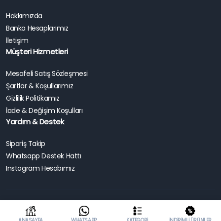
Hakkımızda
Banka Hesaplarımız
İletişim
Müşteri Hizmetleri
Mesafeli Satış Sözleşmesi
Şartlar & Koşullarımız
Gizlilik Politikamız
İade & Değişim Koşulları
Yardım & Destek
Sipariş Takip
Whatsapp Destek Hattı
Instagram Hesabımız
Copyright 2025 | Enduro World TR . Tüm Hakları Saklıdır.
ANASAYFA
WHATSAPP
KATEGORI
İNDIRIMLI ÜRÜNLER