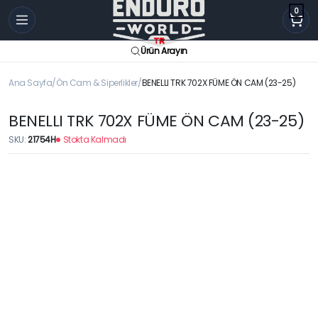
0
Ürün Arayın
Ana Sayfa
Ön Cam & Siperlikler
BENELLI TRK 702X FÜME ÖN CAM (23-25)
BENELLI TRK 702X FÜME ÖN CAM (23-25)
SKU:
21754H
Stokta Kalmadı