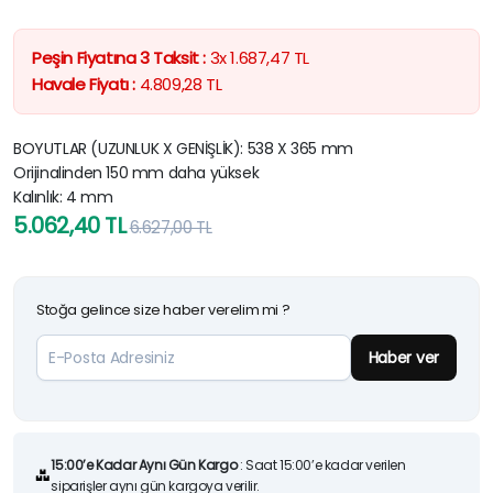
Peşin Fiyatına 3 Taksit :
3x
1.687,47
TL
Havale Fiyatı :
4.809,28
TL
BOYUTLAR (UZUNLUK X GENİŞLİK): 538 X 365 mm
Orijinalinden 150 mm daha yüksek
Kalınlık: 4 mm
Orijinal
Şu
5.062,40
TL
6.627,00
TL
fiyat:
andaki
6.627,00 TL.
fiyat:
Stoğa gelince size haber verelim mi ?
5.062,40 TL.
Haber ver
15:00’e Kadar Aynı Gün Kargo
: Saat 15:00’e kadar verilen
siparişler aynı gün kargoya verilir.