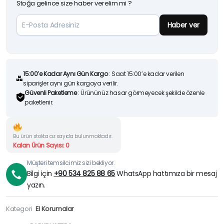
Stoğa gelince size haber verelim mi ?
Haber ver
15:00’e Kadar Aynı Gün Kargo
: Saat 15:00’e kadar verilen
siparişler aynı gün kargoya verilir.
Güvenli Paketleme
: Ürününüz hasar görmeyecek şekilde özenle
paketlenir.
Bu ürün stokta az sayıda bulunmaktadır.
Kalan Ürün Sayısı: 0
Müşteri temsilcimiz sizi bekliyor.
Bilgi için
+90 534 825 88 65
WhatsApp hattımıza bir mesaj
yazın.
Kategori
El Korumalar