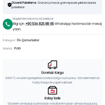
Güvenli Paketleme
: Ürününüz hasar görmeyecek şekilde özenle
paketlenir.
Müşteri temsilcimiz sizi bekliyor.
Bilgi için
+90 534 825 88 65
WhatsApp hattımıza bir mesaj
yazın.
Kategori
Ön Çamurluklar
Marka:
PUIG
Ücretsiz Kargo
3000 TL ve üzeri siparişlerde ücretsiz kargo sunuyoruz. Gönderimlerimiz
Yurtiçi Kargo ile yapılmaktadır.
Kolay İade
Ürünlerin ambalajı açılmadan ve kullanılmadan olması koşuluyla,