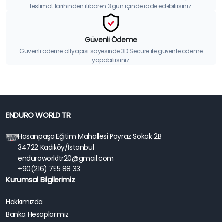
teslimat tarihinden itibaren 3 gün içinde iade edebilirsiniz.
Güvenli Ödeme
Güvenli ödeme altyapısı sayesinde 3D Secure ile güvenle ödeme
yapabilirsiniz.
ENDURO WORLD TR
Hasanpaşa Eğitim Mahallesi Poyraz Sokak 2B
34722 Kadıköy/İstanbul
enduroworldtr20@gmail.com
+90(216) 755 88 33
Kurumsal Bilgilerimiz
Hakkımızda
Banka Hesaplarımız