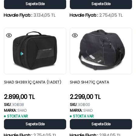
Sepete Ekle
Sepete Ekle
Havale Fiyatı :
3.134,05
TL
Havale Fiyatı :
2.754,05
TL
SHAD SH38X İÇ ÇANTA (1 ADET)
SHAD SH47 İÇ ÇANTA
2.899,00
TL
2.299,00
TL
SKU:
X0IB38
SKU:
X0IB00
MARKA:
SHAD
MARKA:
SHAD
STOKTA VAR
STOKTA VAR
Sepete Ekle
Sepete Ekle
Havale Fiyatı :
2.754,05
TL
Havale Fiyatı :
2.184,05
TL