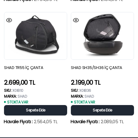
SHAD TR55 İÇ ÇANTA
SHAD SH35/SH36 İÇ ÇANTA
2.699,00
TL
2.199,00
TL
SKU:
X0IB10
SKU:
X0IB36
MARKA:
SHAD
MARKA:
SHAD
STOKTA VAR
STOKTA VAR
Sepete Ekle
Sepete Ekle
Havale Fiyatı :
2.564,05
TL
Havale Fiyatı :
2.089,05
TL