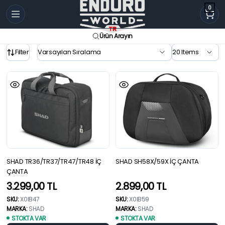
0
Ürün Arayın
Filter
SHAD TR36/TR37/TR47/TR48 İÇ
SHAD SH58X/59X İÇ ÇANTA
ÇANTA
3.299,00
TL
2.899,00
TL
SKU:
X0IB47
SKU:
X0IB59
MARKA:
SHAD
MARKA:
SHAD
STOKTA VAR
STOKTA VAR