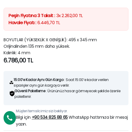
Peşin Fiyatına 3 Taksit :
3x
2.262,00
TL
Havale Fiyatı :
6.446,70
TL
BOYUTLAR (YÜKSEKLİK X GENİŞLİK): 495 x 345 mm
Orijinalinden 135 mm daha yüksek.
Kalınlık: 4 mm
6.786,00
TL
15:00’e Kadar Aynı Gün Kargo
: Saat 15:00’e kadar verilen
siparişler aynı gün kargoya verilir.
Güvenli Paketleme
: Ürününüz hasar görmeyecek şekilde özenle
paketlenir.
Müşteri temsilcimiz sizi bekliyor.
Bilgi için
+90 534 825 88 65
WhatsApp hattımıza bir mesaj
yazın.